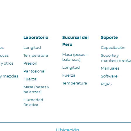
ón principal
Laboratorio
Sucursal del
Soporte
Perú
es
Longitud
Capacitación
Masa (pesas -
rocas
Temperatura
Soporte y
balanzas)
mantenimiento
y otros
Presión
Longitud
Manuales
Par tosional
Fuerza
 y mezclas
Software
Fuerza
Temperatura
PQRS
Masa (pesas y
balanzas)
Humedad
Relativa
Ubicación