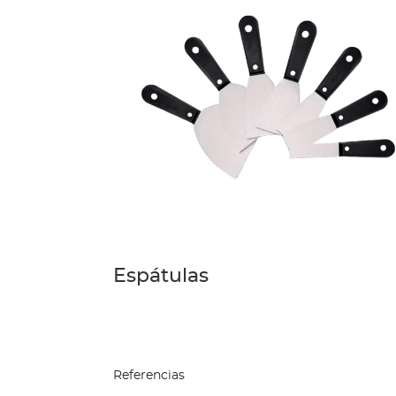
Longitud
Temperatura
Presión
Par
tosional
Fuerza
Masa
(pesas
y
balanzas)
Humedad
Relativa
Sucursal
Espátulas
del
Perú
Soporte
Capacitación
Referencias
Soporte