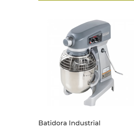
y
mantenimiento
Manuales
Software
PQRS
Sobre
nosotros
Sobre
Pinzuar
Misión,
Visión
y
Política
HSEQ
Certificaciones
Más
información
Batidora Industrial
Pagos
en