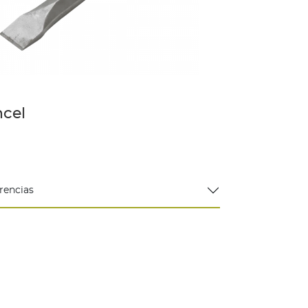
ncel
rencias
a