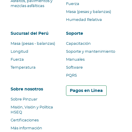
Asfaltos, pavimentos y
Fuerza
Linea
mezclas asfálticas
Masa (pesas y balanzas)
Humedad Relativa
Sucursal del Perú
Soporte
Masa (pesas - balanzas)
Capacitación
Longitud
Soporte y mantenimiento
Fuerza
Manuales
Temperatura
Software
PQRS
Sobre nosotros
Pagos en Linea
Sobre Pinzuar
Misión, Visión y Política
HSEQ
Certificaciones
Más información