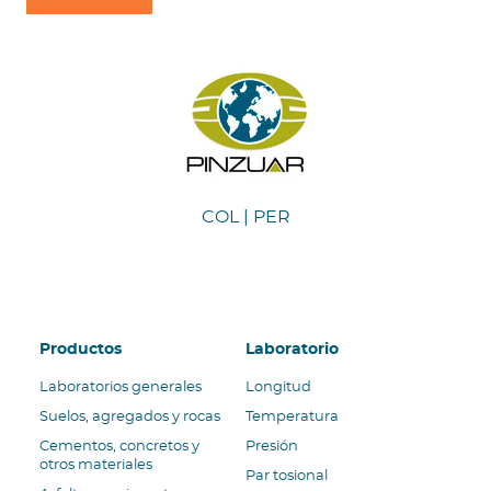
y
mantenimiento
Manuales
Software
PQRS
Sobre
nosotros
Sobre
Pinzuar
COL | PER
Misión,
Visión
y
Política
Navegación principal
HSEQ
Productos
Laboratorio
Certificaciones
Laboratorios generales
Longitud
Más
Suelos, agregados y rocas
Temperatura
información
Cementos, concretos y
Presión
Pagos
otros materiales
Par tosional
en