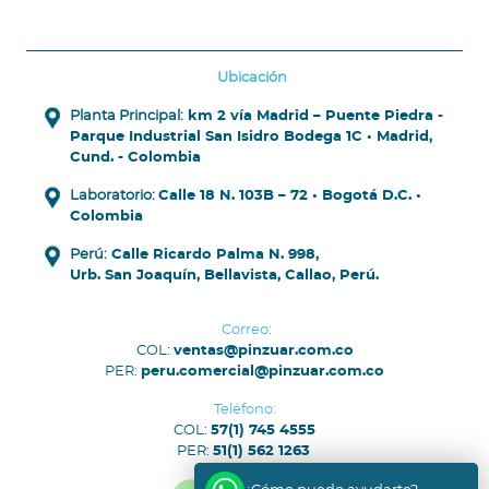
Ubicación
Planta Principal:
km 2 vía Madrid – Puente Piedra -
Parque Industrial San Isidro Bodega 1C • Madrid,
Cund. - Colombia
Laboratorio:
Calle 18 N. 103B – 72 • Bogotá D.C. •
Colombia
Perú:
Calle Ricardo Palma N. 998,
Urb. San Joaquín, Bellavista, Callao, Perú.
Correo:
COL:
ventas@pinzuar.com.co
PER:
peru.comercial@pinzuar.com.co
Teléfono:
COL:
57(1) 745 4555
PER:
51(1) 562 1263