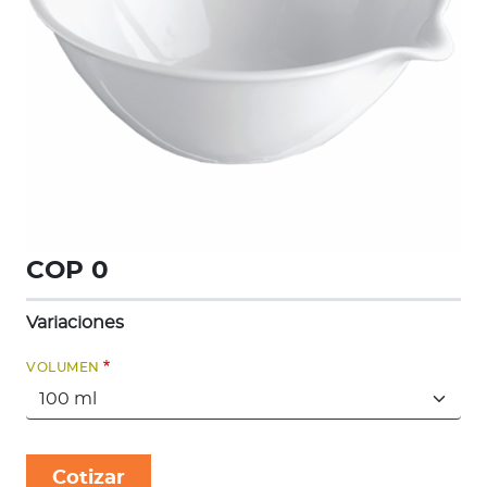
Longitud
Temperatura
Presión
Par
tosional
Fuerza
Masa
(pesas
y
balanzas)
COP 0
Humedad
Relativa
Variaciones
Sucursal
del
VOLUMEN
Perú
Soporte
Capacitación
Soporte
Cotizar